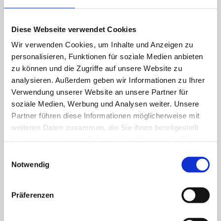
Diese Webseite verwendet Cookies
Wir verwenden Cookies, um Inhalte und Anzeigen zu
Split-Klimaanlagen
personalisieren, Funktionen für soziale Medien anbieten
Split-Klimaanlagen gehören zu den neuesten
zu können und die Zugriffe auf unsere Website zu
Innovationen im Bereich der klima- und
analysieren. Außerdem geben wir Informationen zu Ihrer
Verwendung unserer Website an unsere Partner für
kältetechnischen Anlagen. Sie besitzen viele
soziale Medien, Werbung und Analysen weiter. Unsere
Vorteile gegenüber herkömmlichen Klimageräten,
Partner führen diese Informationen möglicherweise mit
denn ihre Leistung passt sich stets dem jeweiligen
weiteren Daten zusammen, die Sie ihnen bereitgestellt
Bedarf an. Somit sind Split-Klimaanlagen höchst
haben oder die sie im Rahmen Ihrer Nutzung der Dienste
flexibel, dynamisch und energiesparend. Durch die
gesammelt haben.
Einwilligungsauswahl
Aufteilung der Klimaanlage in eine Innen- und
Notwendig
Außenanlage (sogenannte duale Anlage) sind Split-
Anlagen zudem äußerst geräuscharm und
Präferenzen
platzsparend.